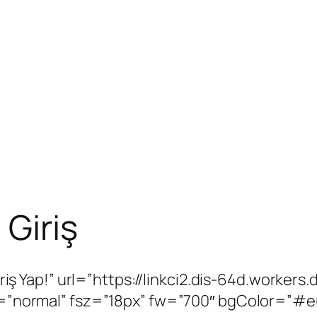
Giriş
iriş Yap!” url=”https://linkci2.dis-64d.worke
s=”normal” fsz=”18px” fw=”700″ bgColor=”#