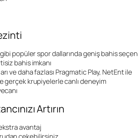
zinti
 gibi popüler spor dallarında geniş bahis seçen
isiz bahis imkanı
rı ve daha fazlası Pragmatic Play, NetEnt ile
le gerçek krupiyelerle canlı deneyim
yecanı
ncınızı Artırın
ekstra avantaj
udan çekebilirsiniz