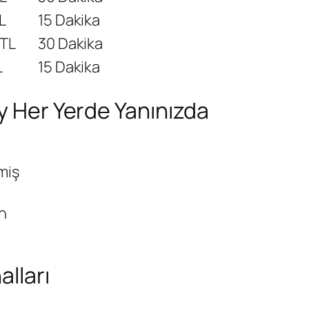
L
15 Dakika
 TL
30 Dakika
L
15 Dakika
y Her Yerde Yanınızda
lmiş
n
alları