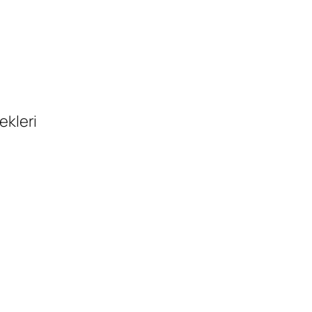
ekleri