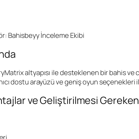
r: Bahisbeyy İnceleme Ekibi
ında
yMatrix altyapısı ile desteklenen bir bahis ve 
anıcı dostu arayüzü ve geniş oyun seçenekleri i
ajlar ve Geliştirilmesi Gereken
eri