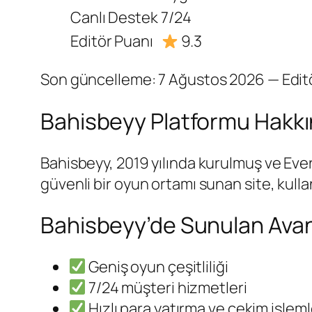
Canlı Destek
7/24
Editör Puanı
9.3
Son güncelleme: 7 Ağustos 2026 — Editö
Bahisbeyy Platformu Hakk
Bahisbeyy, 2019 yılında kurulmuş ve Ever
güvenli bir oyun ortamı sunan site, kull
Bahisbeyy’de Sunulan Avant
Geniş oyun çeşitliliği
7/24 müşteri hizmetleri
Hızlı para yatırma ve çekim işleml